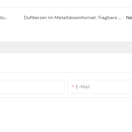
Individuell gestaltete quadratische Metalldose für Schokolade (Großhandel) | Lebensmittelechte Weißblechverpackung mit luftdichtem Deckel für Geschenke und Süßigkeiten
Duftkerzen im Metalldosenformat: Tragbare Aromatherapie für Entspannung überall
Nä
E-Mail