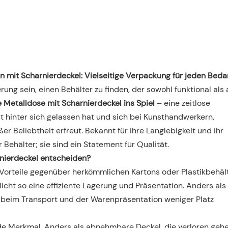
n mit Scharnierdeckel: Vielseitige Verpackung für jeden Beda
ng sein, einen Behälter zu finden, der sowohl funktional als
 Metalldose mit Scharnierdeckel ins Spiel
– eine zeitlose
t hinter sich gelassen hat und sich bei Kunsthandwerkern,
Beliebtheit erfreut. Bekannt für ihre Langlebigkeit und ihr
Behälter; sie sind ein Statement für Qualität.
rnierdeckel entscheiden?
orteile gegenüber herkömmlichen Kartons oder Plastikbehält
icht so eine effiziente Lagerung und Präsentation. Anders als
 beim Transport und der Warenpräsentation weniger Platz
e Merkmal. Anders als abnehmbare Deckel, die verloren geh