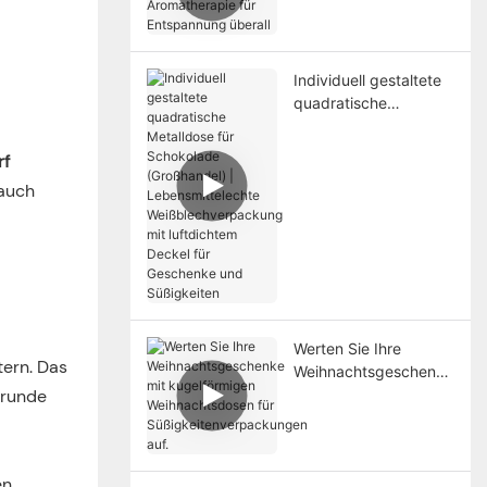
Aromatherapie für
Entspannung überall
Individuell gestaltete
quadratische
Metalldose für
Schokolade
rf
(Großhandel) |
 auch
Lebensmittelechte
Weißblechverpackung
mit luftdichtem Deckel
für Geschenke und
Süßigkeiten
Werten Sie Ihre
ern. Das
Weihnachtsgeschenke
mit kugelförmigen
 runde
Weihnachtsdosen für
Süßigkeitenverpackun
gen auf.
en