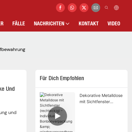
ER
FÄLLE
NACHRICHTEN
KONTAKT
VIDEO
ufbewahrung
Für Dich Empfohlen
ke Und 
Dekorative Metalldose
mit Sichtfenster
(rechteckig) –
lung und
Individuelle
Bonbonverpackung &
wiederverwendbare