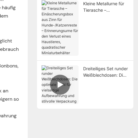
Kleine Metallurne für
 häufig
Tierasche –
udem
Einäscherungsbox aus
Zinn für
Hunde-/Katzenreste –
Erinnerungsurne für
glicht
den Verlust eines
Gebrauch
Haustieres,
quadratischer
Miniaturbehälter
Bonbons,
Dreiteiliges Set runder
Weißblechdosen: Die
optimale Wahl für
vielseitige
k an
Aufbewahrung und
igern so
stilvolle Verpackung
ewahrung