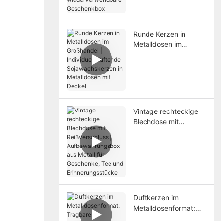
Geschenkbox
Runde Kerzen in
Metalldosen im
Großhandel |
Individuell duftende
Sojawachskerzen in
Metalldosen mit
Deckel
Vintage rechteckige
Blechdose mit
Reißverschluss |
Aufbewahrungsbox
aus Metall für
Geschenke, Tee und
Erinnerungsstücke
Duftkerzen im
Metalldosenformat:
Tragbare