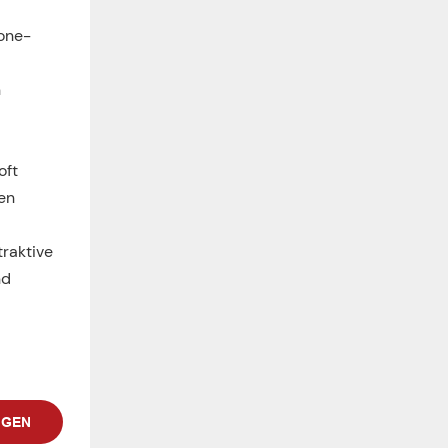
tone-
n
oft
en
traktive
nd
IGEN