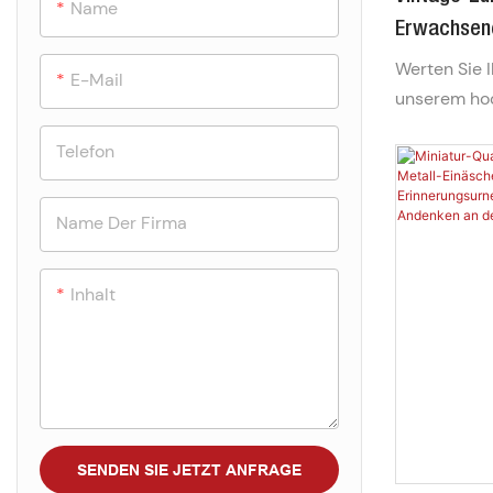
Name
Erwachsen
Edelstahl M
Werten Sie 
E-Mail
Wiederver
unserem ho
Metall auf. 
Metall Für 
Telefon
rostfreiem E
aus einem g
einem ausla
Name Der Firma
sowie passe
Arbeit, Büro
Inhalt
nachhaltige
Plastiktüten
SENDEN SIE JETZT ANFRAGE