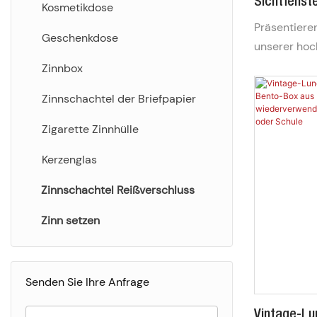
Sichtfenst
Rechteckige Dose
Kosmetikdose
Für Süßigk
Präsentieren
Geformte Dose
Geschenkdose
Metalldose
unserer hoc
Bonbondose 
Schokolade
Zinnbox
aus lebens
Zinnschachtel der Briefpapier
mit einem r
ausgestattet
Zigarette Zinnhülle
Kunden scho
Kerzenglas
Ihre Pralin
verführen. D
Zinnschachtel Reißverschluss
Ihrem Logo 
individualis
Zinn setzen
umweltfreun
Verpackungs
Markenpräse
Senden Sie Ihre Anfrage
Spontankäuf
Vintage-Lu