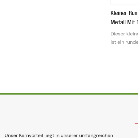
Kleiner Ru
Metall Mit
Spiegeletui
Dieser klei
ist ein rund
ideal zur A
Balsamen od
eignet. Mit
dem integrie
Funktionalit
perfekt für 
Unser Kernvorteil liegt in unserer umfangreichen