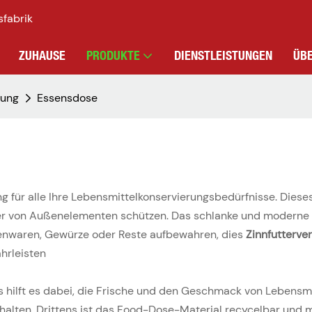
sfabrik
ZUHAUSE
PRODUKTE
DIENSTLEISTUNGEN
ÜB
dung
Essensdose
g für alle Ihre Lebensmittelkonservierungsbedürfnisse. Dieses
sicher von Außenelementen schützen. Das schlanke und moderne
kenwaren, Gewürze oder Reste aufbewahren, dies
Zinnfutterv
ährleisten
ns hilft es dabei, die Frische und den Geschmack von Lebensmi
halten. Drittens ist das Food-Dose-Material recycelbar und 