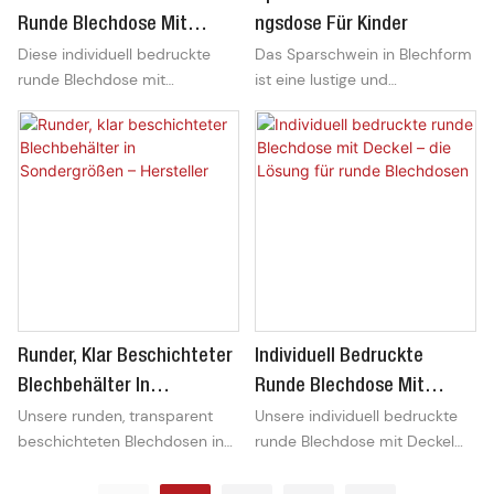
Runde Blechdose Mit
Ngsdose Für Kinder
Diese individuell bedruckte
Das Sparschwein in Blechform
Zugverschluss Zur
runde Blechdose mit
ist eine lustige und
Verpackung Und
Zugverschluss eignet sich
farbenfrohe Möglichkeit für
Aufbewahrung Von
perfekt zum stilvollen
Kinder, ihr Geld zu sparen. Mit
Jogginghosen
Verpacken und Aufbewahren
seinem sicheren Deckel, der
von Jogginghosen und vereint
robusten Verarbeitung und
Langlebigkeit mit einem
dem niedlichen Design ist es
eleganten Design. Der
ein perfektes Geschenk, um
personalisierte Aufdruck sorgt
Kindern die Bedeutung des
für optimale Markenpräsenz,
Sparens näherzubringen.
während der sichere
Zugverschluss einfachen
Runder, Klar Beschichteter
Individuell Bedruckte
Zugriff und Schutz Ihrer
Produkte gewährleistet.
Blechbehälter In
Runde Blechdose Mit
Unsere runden, transparent
Unsere individuell bedruckte
Sondergrößen – Hersteller
Deckel – Die Lösung Für
beschichteten Blechdosen in
runde Blechdose mit Deckel
Runde Blechdosen
individuellen Größen werden
bietet eine vielseitige
exakt nach Ihren Vorgaben
Verpackungslösung für jedes