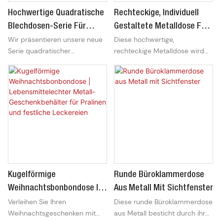
Hochwertige Quadratische
Rechteckige, Individuell
Blechdosen-Serie Für
Gestaltete Metalldose Für
Wir präsentieren unsere neue
Diese hochwertige,
Uhrenverpackungen –
Schokolade (Großhandel) |
Serie quadratischer
rechteckige Metalldose wird
Langlebige Und Individuell
Lebensmittelechte
Weißblechdosen – speziell für
fachmännisch aus
Gestaltbare Metallboxen
Weißblechverpackung Mit
Uhrenverpackungen
lebensmittelechtem
Luftdichtem Deckel Für
entwickelt. Hergestellt aus
Weißblech gefertigt. Sie wurde
Süßigkeiten, Kekse Und
hochwertigem,
entwickelt, um Frische zu
Geschenke
lebensmittelechtem
bewahren und die
Weißblech, bieten diese
Markenpräsentation zu
stabilen Dosen optimalen
optimieren. Dank ihrer
Schutz vor Staub, Feuchtigkeit
platzsparenden Form und des
und Stößen. Erhältlich in
sicheren, luftdichten Deckels
verschiedenen Größen für
ist sie die ideale Verpackung
Kugelförmige
Runde Büroklammerdose
einzelne oder mehrere Uhren,
für Pralinen, Kekse, Bonbons
mit individuellem Aufdruck für
und exklusive Geschenke. Sie
Weihnachtsbonbondose |
Aus Metall Mit Sichtfenster
Ihr Branding. Ideal für
ist mit individuell gestaltbarem
Verleihen Sie Ihren
Diese runde Büroklammerdose
Lebensmittelechter
Uhrenhersteller, Geschenksets
Offsetdruck und Prägung
Weihnachtsgeschenken mit
aus Metall besticht durch ihr
Metall-Geschenkbehälter