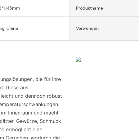
98*H45mm
Produktname
g, China
Verwenden
ungslösungen, die für ihre
nd. Diese aus
 leicht und dennoch robust
 Temperaturschwankungen.
z im Innenraum und macht
blätter, Gewürze, Schmuck
he ermöglicht eine
on Gerüchen, wodurch die