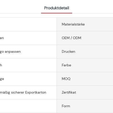
Produktdetail
Materialstärke
ren
OEM / ODM
go anpassen
Drucken
h
Farbe
age
MOQ
mäßig sicherer Exportkarton
Zertifikat
Form