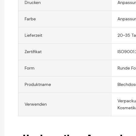
Drucken
Anpassun
Farbe
Anpassun
Lieferzeit
20-35 T
Zertifikat
ISO9001:
Form
Runde F
Produktname
Blechdose
Verpacku
Verwenden
Kosmetika