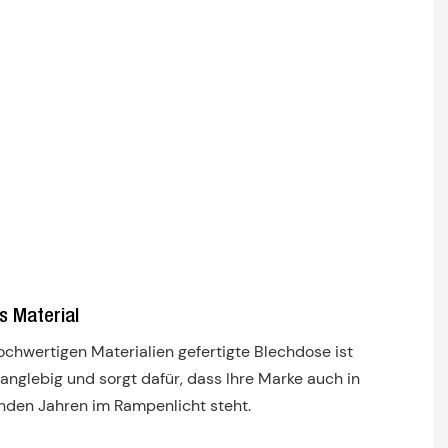
Werbege
und besti
durch ihr
schlanke
stilvolles
Design, d
jeden
Empfäng
beeindru
wird.
s Material
ochwertigen Materialien gefertigte Blechdose ist
langlebig und sorgt dafür, dass Ihre Marke auch in
den Jahren im Rampenlicht steht.