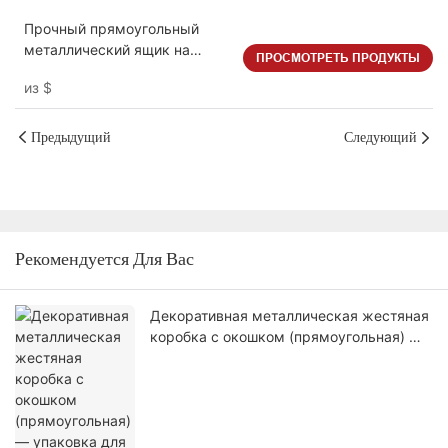
Прочный прямоугольный
металлический ящик на
ПРОСМОТРЕТЬ ПРОДУКТЫ
молнии для хранения вещей.
из
$
Портативный кейс для
организации пространства.
Предыдущий
Следующий
Рекомендуется Для Вас
Декоративная металлическая жестяная
коробка с окошком (прямоугольная) —
упаковка для конфет на заказ и
многоразовая подарочная коробка.