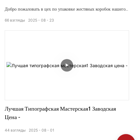
Добро пожаловать в цех по упаковке жестяных коробок нашего
завода, где мы проведем вас за кулисы и продемонстрируем наш
66
взгляды
2025
08
23
эффективный процесс сборки. В этом видеоролике об упаковке в
жестяные коробки вы можете своими глазами увидеть точность и
скорость, с которой наши квалифицированные работники
выполняют каждый этап процесса упаковки. От проектирования
до производства наш упаковочный цех гарантирует
высококачественную упаковку в жестяные коробки, которая
произведет впечатление на покупателей и улучшит
презентабельность вашего продукта.
Лучшая Типографская Мастерская1 Заводская
Цена -
44
взгляды
2025
08
01