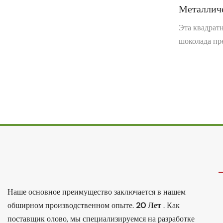
Металличе
Для Шокол
Эта квадратн
Упаковки
шоколада пре
пищевой жес
Жести С 
сохранения 
кондитерских
компактная 
делают ее и
подарочной 
хранения. П
помощью офс
позволит ул
бренда.
Наше основное преимущество заключается в нашем
обширном производственном опыте.
20 Лет
. Как
поставщик олово, мы специализируемся на разработке