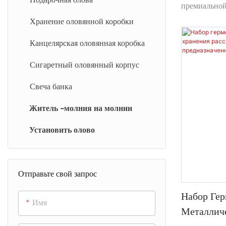
Логотипа,
премиальной
коробке для 
Металлич
Хранение оловянной коробки
Изготовленн
Качества
Канцелярская оловянная коробка
прозрачной 
Сладосте
коробка для
Сигаретный оловянный корпус
шоколадным 
Свеча банка
мармеладным
покупателей 
Житель -молния на молнии
коробку. По
вашим логот
Установить олово
экологичное
решение, ко
бренда и ст
Отправьте свой запрос
Набор Ге
Имя
Металлич