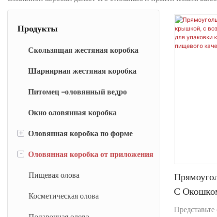
Продукты
Скользящая жестяная коробка
Шарнирная жестяная коробка
Питомец -оловянный ведро
Окно оловянная коробка
+
Оловянная коробка по форме
-
Оловянная коробка от приложения
Круглый олово
Квадратная олова
Пищевая олова
Прямоугол
С Окошко
Прямоугольная олова
Косметическая олова
Возможно
Представьте 
В форме олова
Подарочная олова