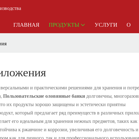
оизводства
ГЛАВНАЯ
ПРОДУКТЫ
УСЛУГИ
О
ния
иложения
версальными и практическими решениями для хранения и потреб
в,
Пользовательские оловянные банки
долговечны, многоразов
 что их продукты хорошо защищены и эстетически приятны
одукт, который предлагает ряд преимуществ в различных прило
елает его идеальным для хранения нежных предметов, таких как
стойчива к ржавчине и коррозии, увеличивая его долговечность и
ом как для личного, так и для профессионального использовани