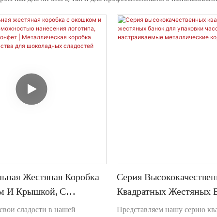
ьная Жестяная Коробка
Серия Высококачестве
м И Крышкой, С
Квадратных Жестяных 
стью Нанесения
Упаковки Часов – Проч
свои сладости в нашей
Представляем нашу серию кв