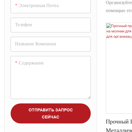
Хранения 
Организуйте
Электронная Почта
Этикеткам
помощью это
жестяных ба
Чая, Кофе
Телефон
чая. Изгото
жести, эти 
свежесть и 
Название Компании
банки разных
грифельной 
Содержание
который доп
столешницу.
хранения чая
зерен.
ОТПРАВИТЬ ЗАПРОС
СЕЙЧАС
Прочный 
Металлич