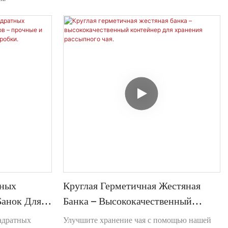
нных
Круглая Герметичная Жестяная
Банок Для
Банка – Высококачественный
ные И
Контейнер Для Хранения
адратных
Улучшите хранение чая с помощью нашей