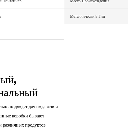
й контейнер
Место Происхождения
а
Металлический Тип
ный,
ональный
льно подходят для подарков и
янные коробки бывают
ки различных продуктов