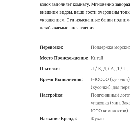
вздох заполняет комнату. Мгновенно завор
внешним видом, ваши гости очарованы тонк
украшением. Эти изысканные банки поднима
незабываемые впечатления.
Перевозки:
Поддержка морских
Место Происхождения:
Китай
Платежи:
Л / К, Д / А, Д / П
Время Выполнения:
1-10000 (кусочки)
(кусочки): для пер
Настройка:
Подгонянный логот
упаковка (мин. Зак
1000 комплектов)
Название Бренда:
Фухан