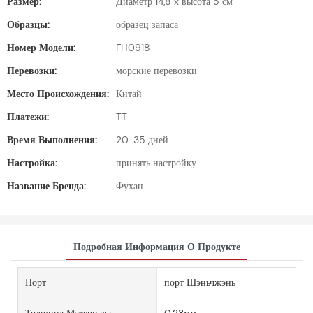
Размер:
Диаметр 14,8 x высота 5 см
Образцы:
образец запаса
Номер Модели:
FH0918
Перевозки:
морские перевозки
Место Происхождения:
Китай
Платежи:
TT
Время Выполнения:
20-35 дней
Настройка:
принять настройку
Название Бренда:
Фухан
Подробная Информация О Продукте
Порт
порт Шэньчжэнь
Толщина Материала
0.23мм