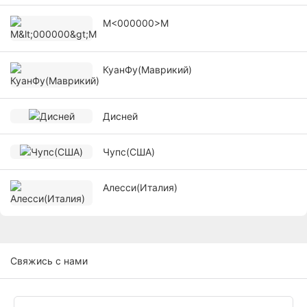
М<000000>М
КуанФу(Маврикий)
Дисней
Чупс(США)
Алесси(Италия)
Свяжись с нами