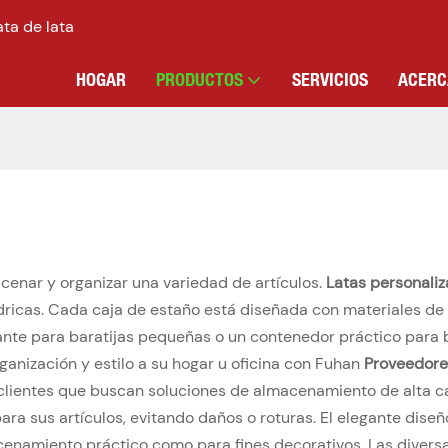
ata de lata
HOGAR
PRODUCTOS
SERVICIOS
ACERC
enar y organizar una variedad de artículos.
Latas personali
dricas. Cada caja de estaño está diseñada con materiales de a
nte para baratijas pequeñas o un contenedor práctico para 
ganización y estilo a su hogar u oficina con Fuhan
Proveedore
 clientes que buscan soluciones de almacenamiento de alta c
ra sus artículos, evitando daños o roturas. El elegante diseñ
acenamiento práctico como para fines decorativos. Las divers