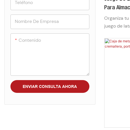
Teléfono
Para Almac
Etiquetas, 
Organiza tu
Nombre De Empresa
Especias.
juego de la
té a granel.
Contenido
resistente a
latas hermét
el aroma. Ca
tamaños, et
elegante qu
encimera de
ENVIAR CONSULTA AHORA
granel, hier