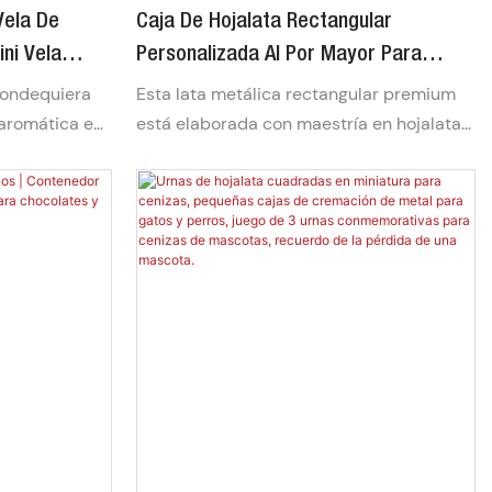
Vela De
Caja De Hojalata Rectangular
ini Vela
Personalizada Al Por Mayor Para
Para Regalar
Chocolate | Envase De Hojalata De
 dondequiera
Esta lata metálica rectangular premium
Grado Alimenticio Con Tapa Hermética
 aromática en
está elaborada con maestría en hojalata
ntador y
de alta calidad apta para uso alimentario.
Para Dulces, Galletas Y Regalos
(conocido
Diseñada para conservar la frescura y
a de la
realzar la presentación de la marca, su
 diseñada para
forma compacta y su tapa hermética la
 Vertida a
convierten en la opción ideal para
al e
envasar chocolates, galletas, dulces y
omáticos de
regalos de lujo. Disponible con impresión
a combustión
offset y relieve totalmente
rme,
personalizables para realzar la identidad
ñera perfecta
de su marca y crear una experiencia de
oches
desempaquetado inolvidable.