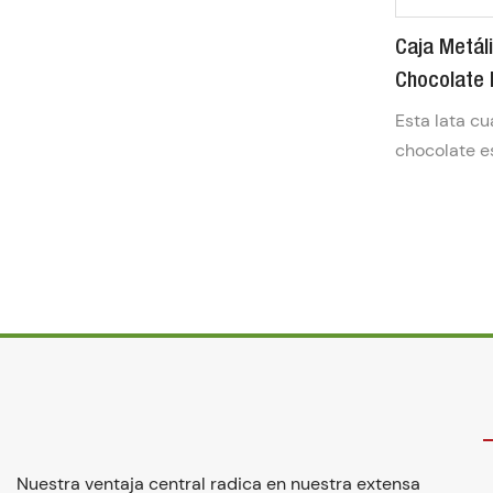
Caja Metál
Chocolate 
Personaliz
Esta lata c
Con Tapa 
chocolate e
grado alime
preservar la
dulces. Su 
su tapa segu
envolver reg
almacenarlo
Totalmente 
offset y reli
presentació
Nuestra ventaja central radica en nuestra extensa