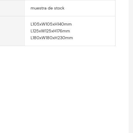
muestra de stock
L105xW105xH140mm
L125xW125xH176mm
L180xW180xH230mm