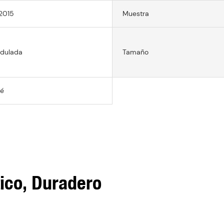
2015
Muestra
dulada
Tamaño
té
co, Duradero