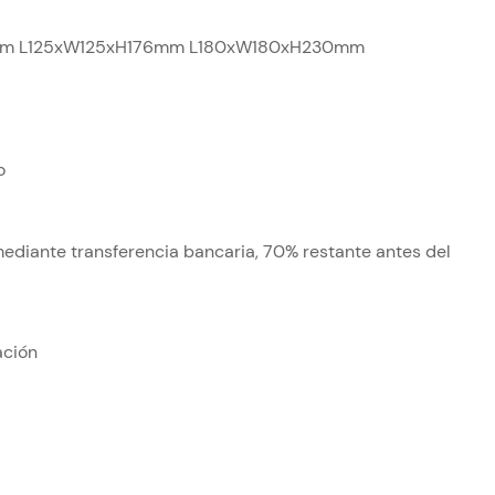
m L125xW125xH176mm L180xW180xH230mm
o
ediante transferencia bancaria, 70% restante antes del
ación