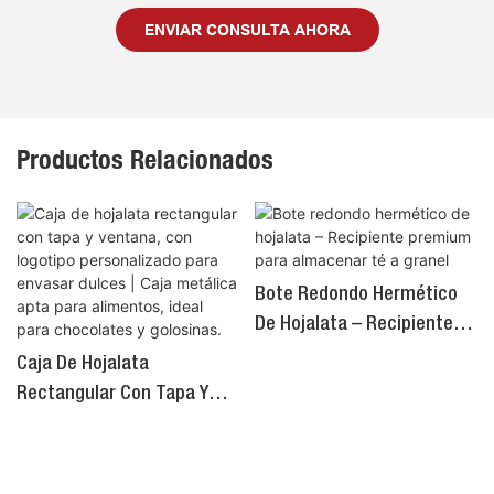
ENVIAR CONSULTA AHORA
Productos Relacionados
Bote Redondo Hermético
De Hojalata – Recipiente
Premium Para Almacenar
Caja De Hojalata
Té A Granel
Rectangular Con Tapa Y
Ventana, Con Logotipo
Personalizado Para Envasar
Copyright © 2026 Dongguan Fuhan Metal Products Co., Ltd |
Dulces | Caja Metálica Apta
Mapa del sitio
|
Política de privacidad