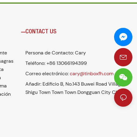
CONTACT US
ante
Persona de Contacto: Cary
sagras
Teléfono: +86 13066194399
ta
Correo electrónico:
cary@tinboxfh.com
a
Añadir: Edificio B, No.143 Buwei Road Village
rma
Shigu Town Town Town Dongguan City China
ación