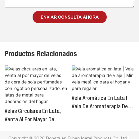
ENVIAR CONSULTA AHORA
Productos Relacionados
Vela Aromática En Lata |
Vela De Aromaterapia De
Velas Circulares En Lata,
Viaje | Mini Vela Metálica
Venta Al Por Mayor De
Para El Hogar Y Para
Velas De Cera De Soja
Regalar
Perfumadas Con Logotipo
Copyright © 2026 Dongguan Fuhan Metal Products Co., Ltd |