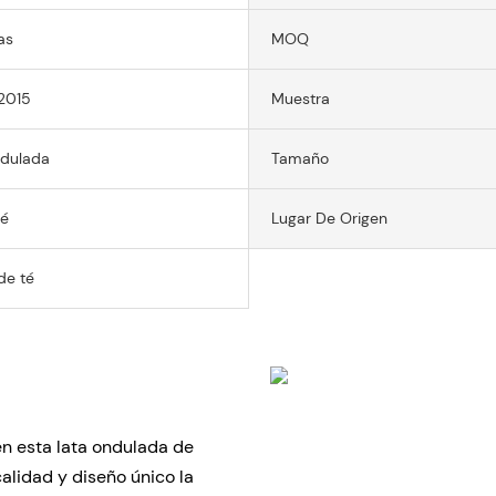
as
MOQ
2015
Muestra
dulada
Tamaño
té
Lugar De Origen
de té
en esta lata ondulada de
alidad y diseño único la