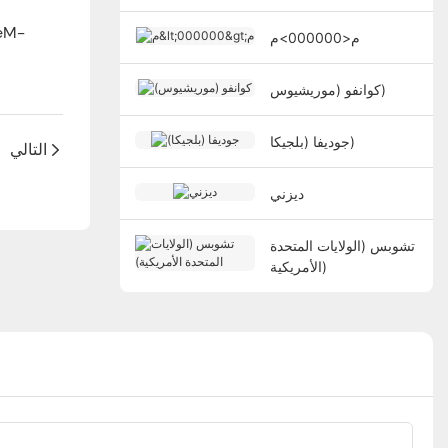
م<000000>م
كوانفو (موريشيوس)
جوديفا (بلجيكا)
التالي
ديزني
تشوبس (الولايات المتحدة
الأمريكية)