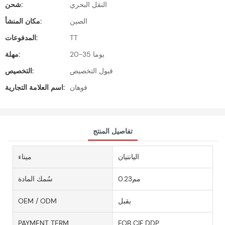
النقل البحري
شحن:
الصين
مكان المنشأ:
TT
المدفوعات:
20-35 يوما
مهلة:
قبول التخصيص
التخصيص:
فوهان
اسم العلامة التجارية:
تفاصيل المنتج
اليانتيان
ميناء
مم0.23
سُمك المادة
يقبل
OEM / ODM
PAYMENT TERM
FOB CIF DDP