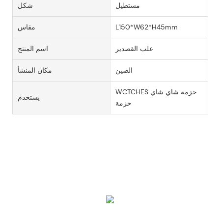
مستطيل
شكل
L150*W62*H45mm
مقاس
علب القصدير
اسم المنتج
الصين
مكان المنشأ
WCTCHES حزمة شاي شاي
يستخدم
حزمة