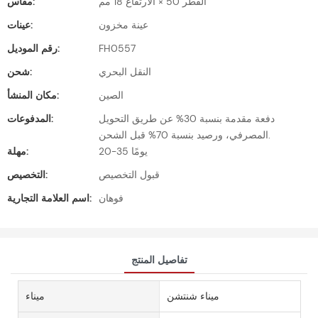
القطر 50 × الارتفاع 18 مم
مقاس:
عينة مخزون
عينات:
FH0557
رقم الموديل:
النقل البحري
شحن:
الصين
مكان المنشأ:
دفعة مقدمة بنسبة 30% عن طريق التحويل
المدفوعات:
المصرفي، ورصيد بنسبة 70% قبل الشحن.
20-35 يومًا
مهلة:
قبول التخصيص
التخصيص:
فوهان
اسم العلامة التجارية:
تفاصيل المنتج
ميناء شنتشن
ميناء