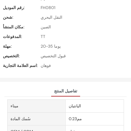
FH0801
رقم الموديل:
النقل البحري
شحن:
الصين
مكان المنشأ:
TT
المدفوعات:
20-35 يوما
مهلة:
قبول التخصيص
التخصيص:
فوهان
اسم العلامة التجارية:
تفاصيل المنتج
اليانتيان
ميناء
مم0.23
سُمك المادة