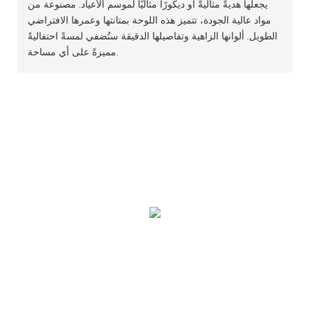
يجعلها هديةً مثاليةً أو ديكورًا مثاليًا لموسم الأعياد. مصنوعة من
مواد عالية الجودة، تتميز هذه اللوحة بمتانتها وعمرها الافتراضي
الطويل. ألوانها الزاهية وتفاصيلها الدقيقة ستُضفي لمسةً احتفاليةً
مميزةً على أي مساحة.