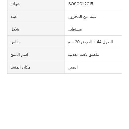
ISO9001:2015
شهادة
عينة من المخزون
عينة
مستطيل
شكل
الطول 44 × العرض 29 سم
مقاس
ملصق لافتة معدنية
اسم المنتج
الصين
مكان المنشأ