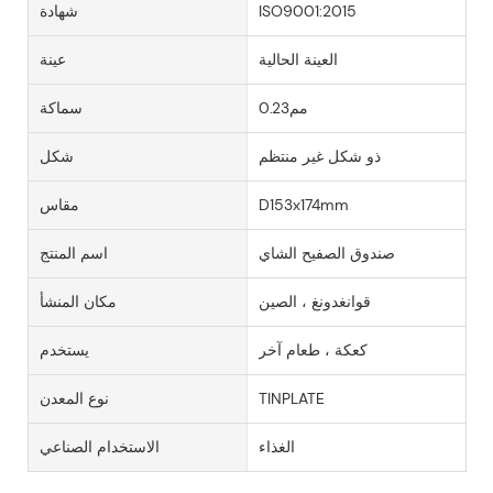
ISO9001:2015
شهادة
العينة الحالية
عينة
مم0.23
سماكة
ذو شكل غير منتظم
شكل
D153x174mm
مقاس
صندوق الصفيح الشاي
اسم المنتج
قوانغدونغ ، الصين
مكان المنشأ
كعكة ، طعام آخر
يستخدم
TINPLATE
نوع المعدن
الغذاء
الاستخدام الصناعي