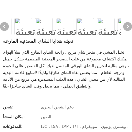
تعبئة هدايا الشاي المعدنية الفارغة
تخيل المشي في متجر شاي مريح ، رائحة الشاي الطازج الذي يملأ الهواء.
يمكنك اكتشاف مجموعة من علب القصدير المعدنية المصممة بشكل جميل
، وهي مثالية لتخزين الشاي الورقي المفضل لديك. كل القصدير عالي الجودة
ودرجة الطعام ، مما يضمن بقاء الشاي طازجًا ولذيذًا لأسابيع قادمة. الهدية
المثالية لأي من محبي الشاي ، هذه العلب المستديرة هي مزيج من الأناقة
والتطبيق العملي ، مما يجعل وقت الشاي ساحرًا حقًا.
دعم الشحن البحري
شحن:
الصين
مكان المنشأ:
L/C ، D/A ، D/P ، T/T ، ويسترن يونيون ، مونيغرام ،
المدفوعات: