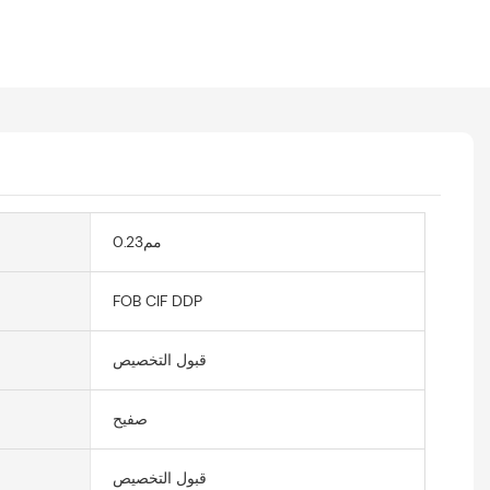
مم0.23
FOB CIF DDP
قبول التخصيص
صفيح
قبول التخصيص