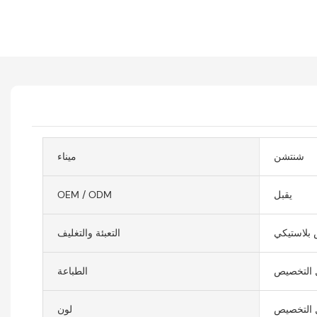
شنتشن
ميناء
يقبل
OEM / ODM
 بلاستيكي
التعبئة والتغليف
 التخصيص
الطباعة
 التخصيص
لون