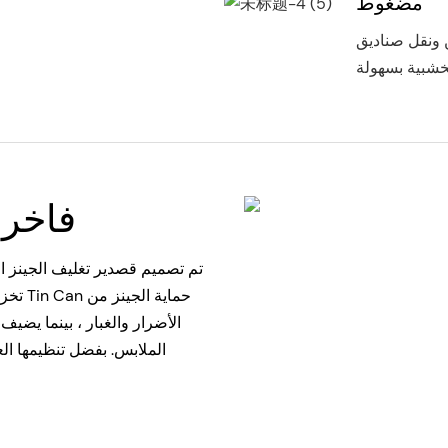
مضغوط
ن ونقل صناديق
فاخرة
تم تصميم قصدير تغليف الجينز ال
تخزين
الأضرار والغبار ، بينما يضيف
الملابس. بفضل تنظيمها الع