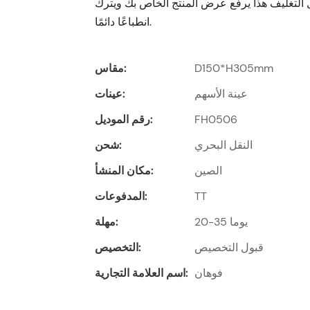
ل التغليف هذا يرفع عرض المنتج الخاص بك ويترك
انطباعًا دائمًا.
D150*H305mm
مقاس:
عينة الأسهم
عينات:
FH0506
رقم الموديل:
النقل البحري
شحن:
الصين
مكان المنشأ:
TT
المدفوعات:
20-35 يوما
مهلة:
قبول التخصيص
التخصيص:
فوهان
اسم العلامة التجارية: