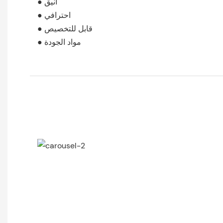
● أنيق
● احترافي
● قابل للتخصيص
● مواد الجودة