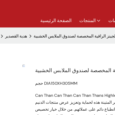
ات
المنتجات
الصفحة الرئيسية
لجينز الراقية المخصصة لصندوق الملابس الخشبية
هدية القصدير
قية المخصصة لصندوق الملابس الخشبية
حجم DIA150XH305MM
Can Than Can Than Can Than Th هو الحل الأمثل للشركات التي تتطلع إلى إضافة لمسة
 المتينة هذه لحماية وتعزيز عرض منتجات الدنيم
رك انطباع دائم على عملائهم. من خلال خيار تخصيص