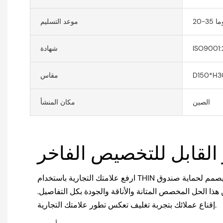
2 يوما
موعد التسليم
ISO9001:
شهادة
D150*H
مقاس
الصين
مكان المنشأ
ارفع علامتك التجارية باستخدام THIN الجينز الجينز الذي يمكن أن يصمم لحماية صندوق
ا الحل المخصص المتانة والأناقة والجودة بكل التفاصيل.
إقناع عملائك بتجربة تغليف تعكس تطور علامتك التجارية.